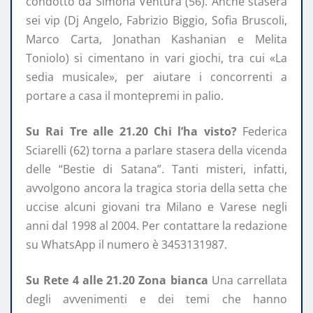
condotto da Simona Ventura (56). Anche stasera
sei vip (Dj Angelo, Fabrizio Biggio, Sofia Bruscoli,
Marco Carta, Jonathan Kashanian e Melita
Toniolo) si cimentano in vari giochi, tra cui «La
sedia musicale», per aiutare i concorrenti a
portare a casa il montepremi in palio.
Su Rai Tre alle 21.20 Chi l’ha visto?
Federica
Sciarelli (62) torna a parlare stasera della vicenda
delle “Bestie di Satana”. Tanti misteri, infatti,
avvolgono ancora la tragica storia della setta che
uccise alcuni giovani tra Milano e Varese negli
anni dal 1998 al 2004. Per contattare la redazione
su WhatsApp il numero è 3453131987.
Su Rete 4 alle 21.20 Zona bianca
Una carrellata
degli avvenimenti e dei temi che hanno