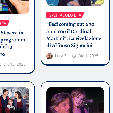
SPETTACOLO E TV
“Feci coming out a 30
 TV
anni con il Cardinal
Stasera in
Martini”. La rivelazione
i programmi
di Alfonso Signorini
del 13
25
Luca Z.
Dic 1, 2025
Dic 13, 2025