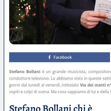
Facebook
Stefano Bollani
è un grande musicista, compositore
conduttore televisivo. Lo abbiamo visto in queste set
giorni dal lunedì al venerdì, intitolato
Via dei matti n
ospiti e colpi di scena. Ma cosa sappiamo di lui e della 
Stefano Bollani chi è