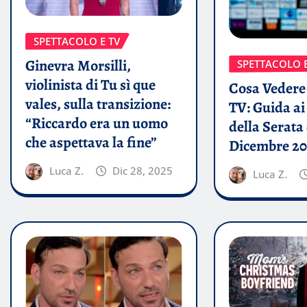
SPETTACOLO E TV
Ginevra Morsilli,
SPETTACOLO E
violinista di Tu sì que
Cosa Vedere 
vales, sulla transizione:
TV: Guida a
“Riccardo era un uomo
della Serata 
che aspettava la fine”
Dicembre 20
Luca Z.
Dic 28, 2025
Luca Z.