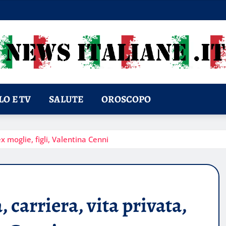
O E TV
SALUTE
OROSCOPO
ex moglie, figli, Valentina Cenni
, carriera, vita privata,