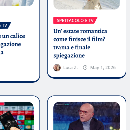
SPETTACOLO E TV
 TV
Un’ estate romantica
 un calice
come finisce il film?
egazione
trama e finale
ma
spiegazione
Luca Z.
Mag 1, 2026
6