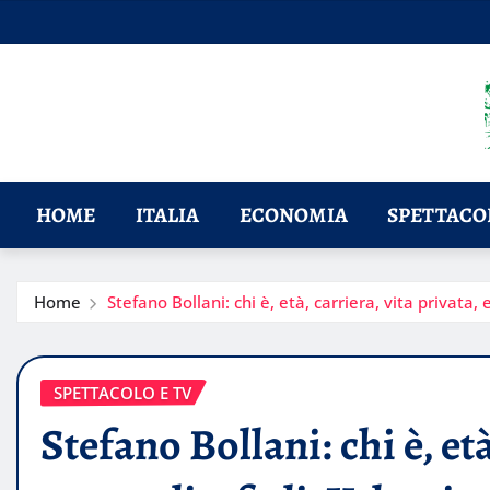
Skip
to
content
HOME
ITALIA
ECONOMIA
SPETTACOL
Home
Stefano Bollani: chi è, età, carriera, vita privata, 
SPETTACOLO E TV
Stefano Bollani: chi è, età