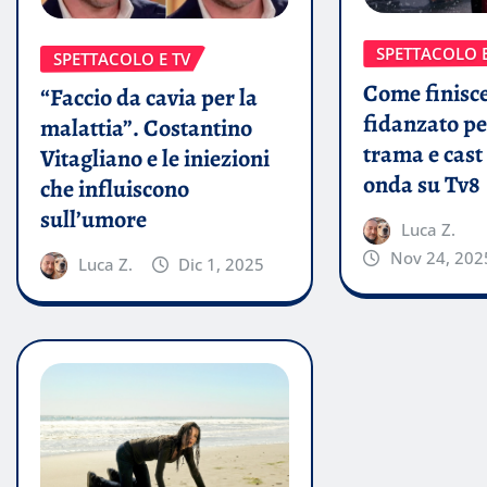
SPETTACOLO E
SPETTACOLO E TV
Come finisc
“Faccio da cavia per la
fidanzato 
malattia”. Costantino
trama e cast 
Vitagliano e le iniezioni
onda su Tv8
che influiscono
sull’umore
Luca Z.
Nov 24, 202
Luca Z.
Dic 1, 2025