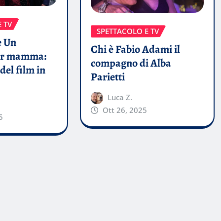
 TV
SPETTACOLO E TV
e Un
Chi è Fabio Adami il
per mamma:
compagno di Alba
del film in
Parietti
Luca Z.
Ott 26, 2025
5