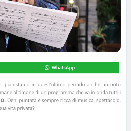
WhatsApp
, pianista ed in quest’ultimo periodo anche un noto
timane al timone di un programma che va in onda tutti i
°O.
Ogni puntata è sempre ricca di musica, spettacolo,
sua vita privata?