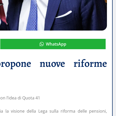
WhatsApp
ropone nuove riforme
con l’idea di Quota 41
ia la visione della Lega sulla riforma delle pensioni,