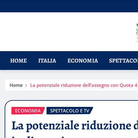
Skip
to
content
HOME
ITALIA
ECONOMIA
SPETTACOL
Home
La potenziale riduzione dell’assegno con Quota 4
ECONOMIA
SPETTACOLO E TV
La potenziale riduzione 