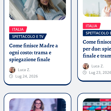
ITALIA
ITALIA
SPETTACOLO E
SPETTACOLO E TV
Come finisce
Come finisce Madre a
per due: spi
ogni costo: trama e
finale e tra
spiegazione finale
Luca Z.
Luca Z.
Lug 23, 202
Lug 24, 2026