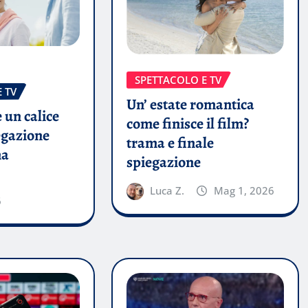
SPETTACOLO E TV
 TV
Un’ estate romantica
 un calice
come finisce il film?
egazione
trama e finale
ma
spiegazione
Luca Z.
Mag 1, 2026
6