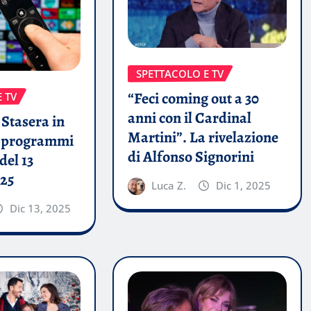
SPETTACOLO E TV
“Feci coming out a 30
 TV
anni con il Cardinal
Stasera in
Martini”. La rivelazione
i programmi
di Alfonso Signorini
del 13
25
Luca Z.
Dic 1, 2025
Dic 13, 2025