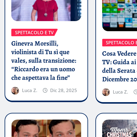
SPETTACOLO E TV
Ginevra Morsilli,
SPETTACOLO E
violinista di Tu sì que
Cosa Vedere 
vales, sulla transizione:
TV: Guida a
“Riccardo era un uomo
della Serata 
che aspettava la fine”
Dicembre 20
Luca Z.
Dic 28, 2025
Luca Z.