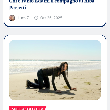
Chi è Fabio Adami il compagno di Alba
Parietti
Luca Z.
Ott 26, 2025
SPETTACOLO E TV