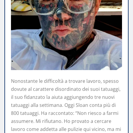
Nonostante le difficoltà a trovare lavoro, spesso
dovute al carattere disordinato dei suoi tatuaggi,
il suo fidanzato la aiuta aggiungendo tre nuovi
tatuaggi alla settimana. Oggi Sloan conta più di
800 tatuaggi. Ha raccontato: “Non riesco a farmi
assumere. Mi rifiutano. Ho provato a cercare
lavoro come addetta alle pulizie qui vicino, ma mi