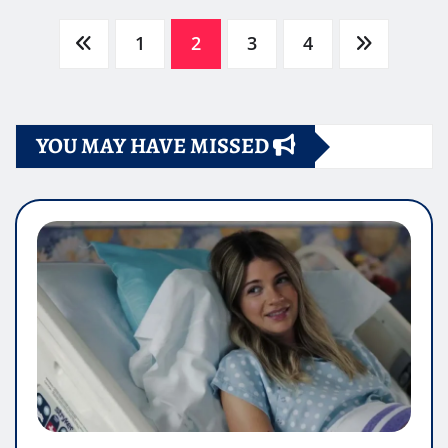
Paginazione
1
2
3
4
degli
YOU MAY HAVE MISSED
articoli